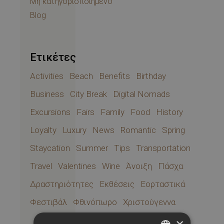
Μη κατηγοριοποιημένο
Blog
Ετικέτες
Activities
Beach
Benefits
Birthday
Business
City Break
Digital Nomads
Excursions
Fairs
Family
Food
History
Loyalty
Luxury
News
Romantic
Spring
Staycation
Summer
Tips
Transportation
Travel
Valentines
Wine
Άνοιξη
Πάσχα
Δραστηριότητες
Εκθέσεις
Εορταστικά
Φεστιβάλ
Φθινόπωρο
Χριστούγεννα
×