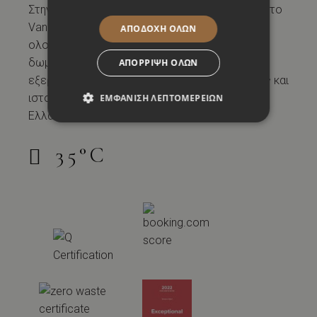
Στην καρδιά του ιστορικού κέντρου της πόλης, το
Vanoro Hotel Θεσσαλονίκη είναι ένα
ΑΠΟΔΟΧΉ ΌΛΩΝ
ολοκαίνουργιο ξενοδοχείο 5* με 45 μοντέρνα
δωμάτια — το ιδανικό σημείο εκκίνησης για να
ΑΠΌΡΡΙΨΗ ΌΛΩΝ
εξερευνήσετε έναν από τους πιο γοητευτικούς και
ιστορικούς ταξιδιωτικούς προορισμούς της
ΕΜΦΆΝΙΣΗ ΛΕΠΤΟΜΕΡΕΙΏΝ
Ελλάδας!
35
°
C