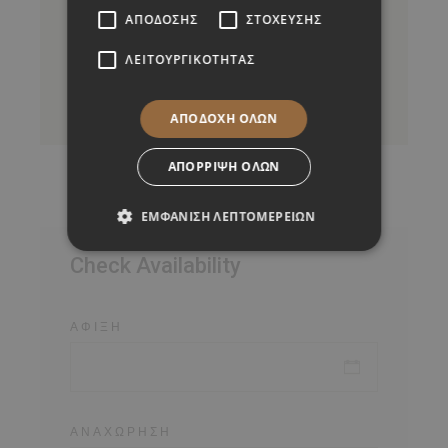
23 sqm
1-2 person
ΑΠΌΔΟΣΗΣ
ΣΤΌΧΕΥΣΗΣ
Standard Room with a city view
ΛΕΙΤΟΥΡΓΙΚΌΤΗΤΑΣ
ΚΆΝΤΕ ΚΡΆΤΗΣΗ
ΑΠΟΔΟΧΉ ΌΛΩΝ
ΑΠΌΡΡΙΨΗ ΌΛΩΝ
ΕΜΦΆΝΙΣΗ ΛΕΠΤΟΜΕΡΕΙΏΝ
Check Availability
ΆΦΙΞΗ
ΑΝΑΧΏΡΗΣΗ