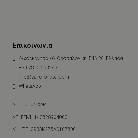
Επικοινωνία
Δωδεκανήσου 6, Θεσσαλονίκη, 546 26, Ελλάδα
+30 2310 553283
info@vanorohotel.com
WhatsApp
ΔΕΙΤΕ ΣΤΟΝ ΧΑΡΤΗ
ΑΡ. ΓΕΜΗ:143828904000
Μ.Η.Τ.Ε.:0933Κ275Α0107800