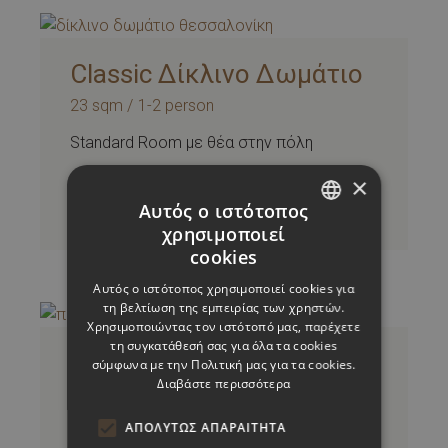
Classic Δίκλινο Δωμάτιο
23 sqm
1-2 person
Standard Room με θέα στην πόλη
×
ΚΆΝΤΕ ΚΡΆΤΗΣΗ
Αυτός ο ιστότοπος
χρησιμοποιεί
GREEK
cookies
ENGLISH
Αυτός ο ιστότοπος χρησιμοποιεί cookies για
τη βελτίωση της εμπειρίας των χρηστών.
Χρησιμοποιώντας τον ιστότοπό μας, παρέχετε
τη συγκατάθεσή σας για όλα τα cookies
Προσβάσιμο Δωμάτιο
σύμφωνα με την Πολιτική μας για τα cookies.
Διαβάστε περισσότερα
Classic Double/ Twin
Room
ΑΠΟΛΎΤΩΣ ΑΠΑΡΑΊΤΗΤΑ