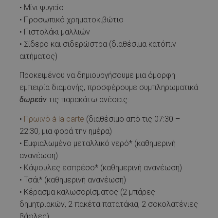
• Μίνι ψυγείο
• Προσωπικό χρηματοκιβώτιο
• Πιστολάκι μαλλιών
• Σίδερο και σιδερώστρα (διαθέσιμα κατόπιν
αιτήματος)
Προκειμένου να δημιουργήσουμε μια όμορφη
εμπειρία διαμονής, προσφέρουμε συμπληρωματικά
δωρεάν
τις παρακάτω ανέσεις:
•
Πρωινό à la carte
(διαθέσιμο από τις 07:30 –
22:30, μια φορά την ημέρα)
• Εμφιαλωμένο μεταλλικό νερό* (καθημερινή
ανανέωση)
• Κάψουλες εσπρέσο* (καθημερινή ανανέωση)
• Τσάι* (καθημερινή ανανέωση)
• Κέρασμα καλωσορίσματος (2 μπάρες
δημητριακών, 2 πακέτα πατατάκια, 2 σοκολατένιες
βάφλες)