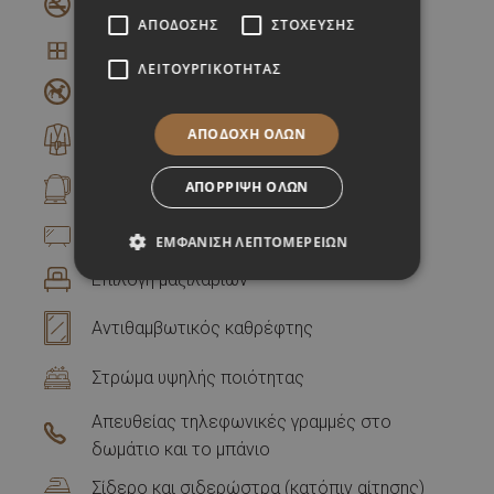
Δωμάτιο μη καπνιζόντων
ΑΠΌΔΟΣΗΣ
ΣΤΌΧΕΥΣΗΣ
Παράθυρο
ΛΕΙΤΟΥΡΓΙΚΌΤΗΤΑΣ
Δεν επιτρέπονται τα κατοικίδια
ΑΠΟΔΟΧΉ ΌΛΩΝ
Μπουρνούζια
ΑΠΌΡΡΙΨΗ ΌΛΩΝ
Βραστήρας
Δορυφορική τηλεόραση
ΕΜΦΆΝΙΣΗ ΛΕΠΤΟΜΕΡΕΙΏΝ
Επιλογή μαξιλαριών
Αντιθαμβωτικός καθρέφτης
Στρώμα υψηλής ποιότητας
Απευθείας τηλεφωνικές γραμμές στο
δωμάτιο και το μπάνιο
Σίδερο και σιδερώστρα (κατόπιν αίτησης)