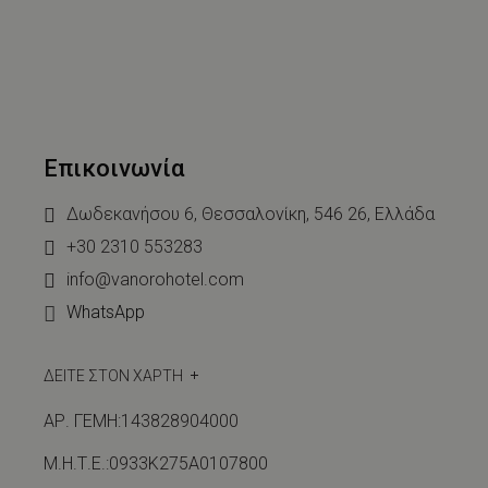
Επικοινωνία
Δωδεκανήσου 6, Θεσσαλονίκη, 546 26, Ελλάδα
+30 2310 553283
info@vanorohotel.com
WhatsApp
ΔΕΙΤΕ ΣΤΟΝ ΧΑΡΤΗ
ΑΡ. ΓΕΜΗ:143828904000
Μ.Η.Τ.Ε.:0933Κ275Α0107800