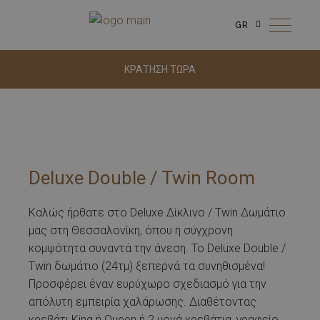
GR
ΚΡΑΤΗΣΗ ΤΩΡΑ
Deluxe Double / Twin Room
Καλώς ήρθατε στο Deluxe Δίκλινο / Twin Δωμάτιο
μας στη Θεσσαλονίκη, όπου η σύγχρονη
κομψότητα συναντά την άνεση. Το Deluxe Double /
Twin δωμάτιο (24τμ) ξεπερνά τα συνηθισμένα!
Προσφέρει έναν ευρύχωρο σχεδιασμό για την
απόλυτη εμπειρία χαλάρωσης. Διαθέτοντας
κρεβάτι King ή Queen ή 2 μονά κρεβάτια, γραφείο,