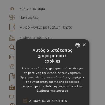
Ξύλινο πάτωμα
Παντόφλες
Μικρό Ψυγείο με Γυάλινη Πόρτα
Επώνυμα προϊόντα
×
Μεγεθυντικός καθρέφτης στα μπάνια
Αυτός ο ιστότοπος
χρησιμοποιεί
Χρηματοκιβώτιο
GREEK
cookies
ENGLISH
Γραφείο με επιτραπέζιο φωτιστικό
Αυτός ο ιστότοπος χρησιμοποιεί cookies για
τη βελτίωση της εμπειρίας των χρηστών.
Ντουζ / WC
Χρησιμοποιώντας τον ιστότοπό μας, παρέχετε
τη συγκατάθεσή σας για όλα τα cookies
σύμφωνα με την Πολιτική μας για τα cookies.
Κρεβατάκι Μωρού
Διαβάστε περισσότερα
Καφέ / Τσάι
ΑΠΟΛΎΤΩΣ ΑΠΑΡΑΊΤΗΤΑ