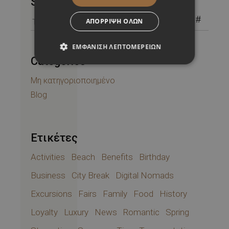
Search
Search
ΑΠΌΡΡΙΨΗ ΌΛΩΝ
for:
ΕΜΦΆΝΙΣΗ ΛΕΠΤΟΜΕΡΕΙΏΝ
Categories
Μη κατηγοριοποιημένο
Blog
Ετικέτες
Activities
Beach
Benefits
Birthday
Business
City Break
Digital Nomads
Excursions
Fairs
Family
Food
History
Loyalty
Luxury
News
Romantic
Spring