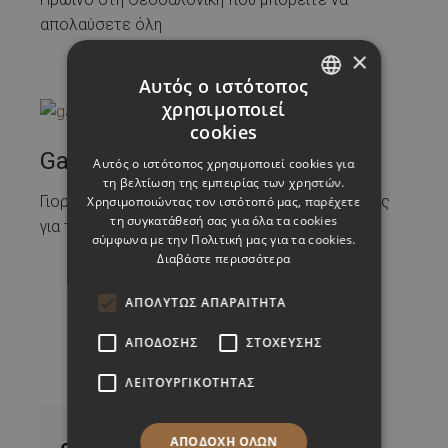
απολαύσετε όλη
×
Αυτός ο ιστότοπος
χρησιμοποιεί
GREEK
cookies
ENGLISH
Gay Pride Θεσσαλονίκη
Αυτός ο ιστότοπος χρησιμοποιεί cookies για
τη βελτίωση της εμπειρίας των χρηστών.
Γιορτάζοντας τη Διαφορετικότητα: Ένας Οδηγός
Χρησιμοποιώντας τον ιστότοπό μας, παρέχετε
τη συγκατάθεσή σας για όλα τα cookies
για το Gay
σύμφωνα με την Πολιτική μας για τα cookies.
Διαβάστε περισσότερα
ΑΠΟΛΎΤΩΣ ΑΠΑΡΑΊΤΗΤΑ
ΑΠΌΔΟΣΗΣ
ΣΤΌΧΕΥΣΗΣ
1
2
3
Σελιδοποίηση
ΛΕΙΤΟΥΡΓΙΚΌΤΗΤΑΣ
άρθρων
ΑΠΟΔΟΧΉ ΌΛΩΝ