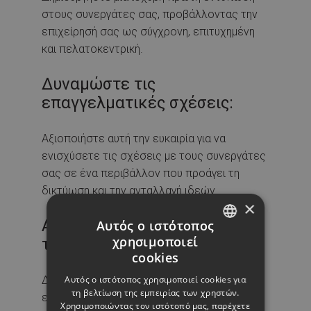
στους συνεργάτες σας, προβάλλοντας την
επιχείρησή σας ως σύγχρονη, επιτυχημένη
και πελατοκεντρική.
Δυναμώστε τις
επαγγελματικές σχέσεις:
Αξιοποιήστε αυτή την ευκαιρία για να
ενισχύσετε τις σχέσεις με τους συνεργάτες
σας σε ένα περιβάλλον που προάγει τη
δικτύωση και την ανταλλαγή ιδεών.
×
Αυξήστε την ομαδικότητα
Αυτός ο ιστότοπος
χρησιμοποιεί
των εργαζομένων σας:
GREEK
cookies
ENGLISH
Αυτός ο ιστότοπος χρησιμοποιεί cookies για
Δείξτε στους εργαζομένους σας την
τη βελτίωση της εμπειρίας των χρηστών.
εκτίμησή σας για τη συμβολή τους στην
Χρησιμοποιώντας τον ιστότοπό μας, παρέχετε