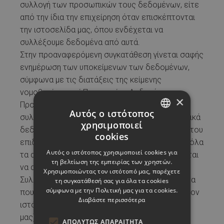
συλλογή των προσωπικών τους δεδομένων, είτε
από την ίδια την επιχείρηση όταν επισκέπτονται
την ιστοσελίδα μας, όπου ενδέχεται να
συλλέξουμε δεδομένα από αυτά.
Στην προαναφερόμενη συγκατάθεση γίνεται σαφής
ενημέρωση των υποκείμενων των δεδομένων,
σύμφωνα με τις διατάξεις της κείμενης
νομοθεσίας περί Προστασίας Δεδομένων
×
Προσωπικού Χαρακτήρα ότι πρόκειται να
Αυτός ο ιστότοπος
συλλεχθούν και να επεξεργαστούν τα προσωπικά
χρησιμοποιεί
GREEK
δεδομένα που απαιτούνται για την εκπλήρωση του
cookies
επιδιωκόμενου σκοπού και ενημερώνονται για όλα
ENGLISH
Αυτός ο ιστότοπος χρησιμοποιεί cookies για
τα αναγνωρισμένα δικαιώματα, τα οποία δύνανται
τη βελτίωση της εμπειρίας των χρηστών.
να ασκήσουν.
Χρησιμοποιώντας τον ιστότοπό μας, παρέχετε
Συλλέγουμε, επίσης, και αναλύουμε τα δεδομένα
τη συγκατάθεσή σας για όλα τα cookies
σύμφωνα με την Πολιτική μας για τα cookies.
που εισάγετε με τη χρήση ψηφιακών μέσων (στον
Διαβάστε περισσότερα
ιστότοπο και τις εφαρμογές του ξενοδοχείου
μας), τα δεδομένα της συσκευής, της
ΑΠΟΛΎΤΩΣ ΑΠΑΡΑΊΤΗΤΑ