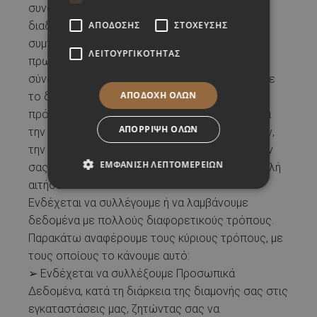
συνδεσιμότητας και της διαμόρφωσης, τη
ΑΠΌΔΟΣΗΣ
ΣΤΌΧΕΥΣΗΣ
διαδικασία άφιξης σας και τη διευκόλυνση,
συμπεριλαμβανομένης της διεύθυνσης
ΛΕΙΤΟΥΡΓΙΚΌΤΗΤΑΣ
πρωτοκόλλου (IP) που χρησιμοποιείται για τη
σύνδεση του υπολογιστή ή της συσκευής σας με
ΑΠΟΔΟΧΉ ΌΛΩΝ
το διαδίκτυο, όπως κατά την εγγραφή, την
πρόσβαση στο λογαριασμό ή το προφίλ σας για
ΑΠΌΡΡΙΨΗ ΌΛΩΝ
την εκτέλεση εντολών πληρωμής λογαριασμών,
την ηλεκτρονική επικαιροποίηση των στοιχείων
ΕΜΦΆΝΙΣΗ ΛΕΠΤΟΜΕΡΕΙΏΝ
σας, τη δήλωση βλαβών στο δίκτυο, την υποβολή
αιτήσεων κλπ.
Ενδέχεται να συλλέγουμε ή να λαμβάνουμε
δεδομένα με πολλούς διαφορετικούς τρόπους.
Παρακάτω αναφέρουμε τους κύριους τρόπους, με
τους οποίους το κάνουμε αυτό:
➢ Ενδέχεται να συλλέξουμε Προσωπικά
Δεδομένα, κατά τη διάρκεια της διαμονής σας στις
εγκαταστάσεις μας, ζητώντας σας να